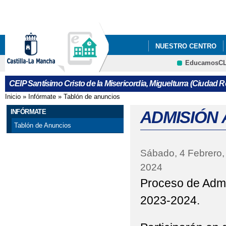
Pa
co
pri
NUESTRO CENTRO
EducamosC
CRFP
CEIP Santísimo Cristo de la Misericordia, Miguelturra (Ciudad R
Inicio
»
Infórmate
»
Tablón de anuncios
Se encuentra usted aquí
INFÓRMATE
ADMISIÓN 
Tablón de Anuncios
Sábado, 4 Febrero,
2024
Proceso de Admi
2023-2024.