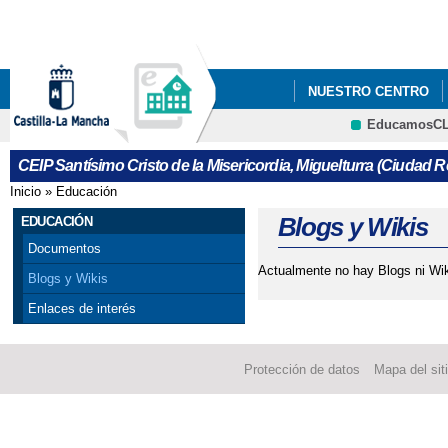
Pa
co
pri
NUESTRO CENTRO
EducamosC
CRFP
CEIP Santísimo Cristo de la Misericordia, Miguelturra (Ciudad R
Inicio
»
Educación
Se encuentra usted aquí
Blogs y Wikis
EDUCACIÓN
Documentos
Actualmente no hay Blogs ni Wik
Blogs y Wikis
Enlaces de interés
Protección de datos
Mapa del sit