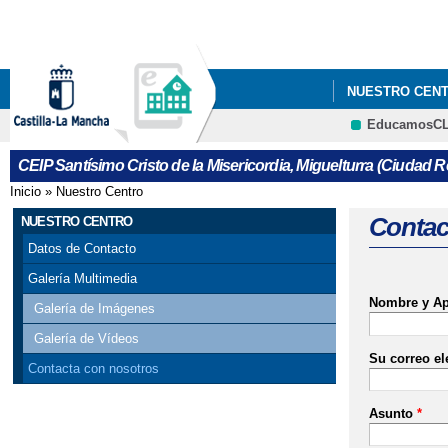
NUESTRO CEN
EducamosC
CEIP Santísimo Cristo de la Misericordia, Miguelturra (Ciudad R
Inicio
»
Nuestro Centro
Se encuentra usted aquí
Contac
NUESTRO CENTRO
Datos de Contacto
Galería Multimedia
Nombre y Ap
Galería de Imágenes
Galería de Vídeos
Su correo el
Contacta con nosotros
Asunto
*