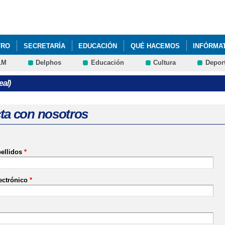
Pasar al
contenido
principal
TRO
SECRETARÍA
EDUCACIÓN
QUÉ HACEMOS
INFÓRMA
LM
Delphos
Educación
Cultura
Depor
eal)
ta con nosotros
ellidos
*
ectrónico
*