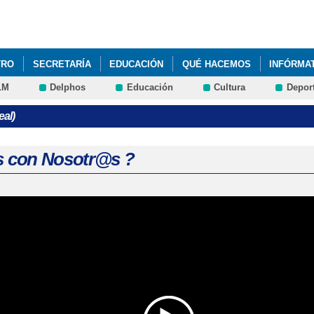
Pasar al
contenido
principal
TRO
SECRETARÍA
EDUCACIÓN
QUÉ HACEMOS
INFÓRMA
LM
Delphos
Educación
Cultura
Depor
eal)
as con Nosotr@s ?