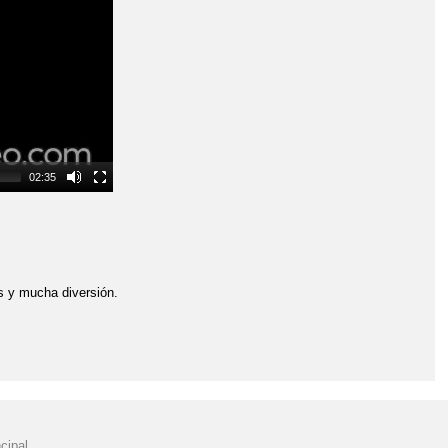
02:35
as y mucha diversión.
cipal