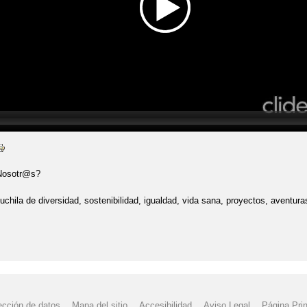
 Nosotr@s?
uchila de diversidad, sostenibilidad, igualdad, vida sana, proyectos, aventur
ección de datos
Mapa del sitio
Accesibilidad
Aviso Legal
Página Prin