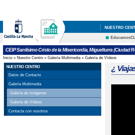
NUESTRO CEN
EducamosC
CEIP Santísimo Cristo de la Misericordia, Miguelturra (Ciudad R
Inicio
»
Nuestro Centro
»
Galería Multimedia
»
Galería de Vídeos
Se encuentra usted aquí
¿ Viaj
NUESTRO CENTRO
Datos de Contacto
Galería Multimedia
Galería de Imágenes
Galería de Vídeos
Contacta con nosotros