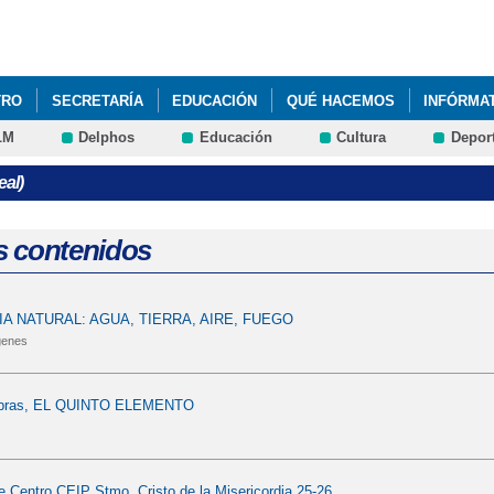
Pasar al
contenido
principal
TRO
SECRETARÍA
EDUCACIÓN
QUÉ HACEMOS
INFÓRMA
LM
Delphos
Educación
Cultura
Depor
eal)
s contenidos
IA NATURAL: AGUA, TIERRA, AIRE, FUEGO
genes
mbras, EL QUINTO ELEMENTO
de Centro CEIP Stmo. Cristo de la Misericordia 25-26