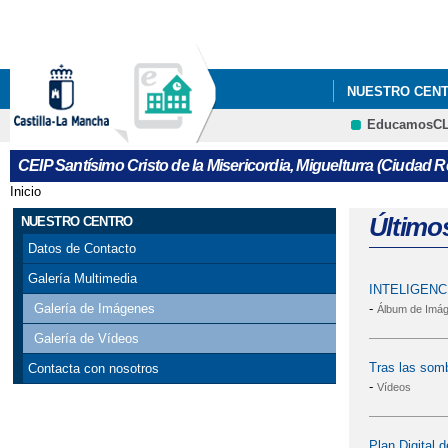
NUESTRO CEN
EducamosC
CEIP Santísimo Cristo de la Misericordia, Miguelturra (Ciudad R
Inicio
Se encuentra usted aquí
Último
NUESTRO CENTRO
Datos de Contacto
Galería Multimedia
INTELIGENC
-
Galería de Imágenes
Álbum de Imá
Galería de Vídeos
Tras las so
Contacta con nosotros
-
Vídeos
Plan Digital 