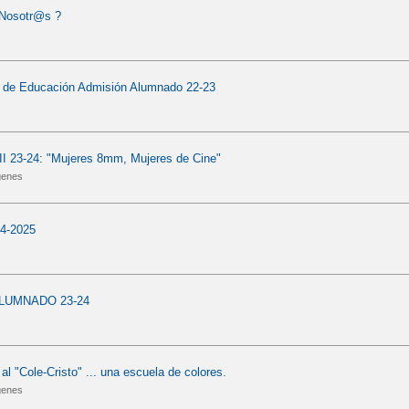
 Nosotr@s ?
l de Educación Admisión Alumnado 22-23
II 23-24: "Mujeres 8mm, Mujeres de Cine"
genes
4-2025
LUMNADO 23-24
l "Cole-Cristo" ... una escuela de colores.
genes