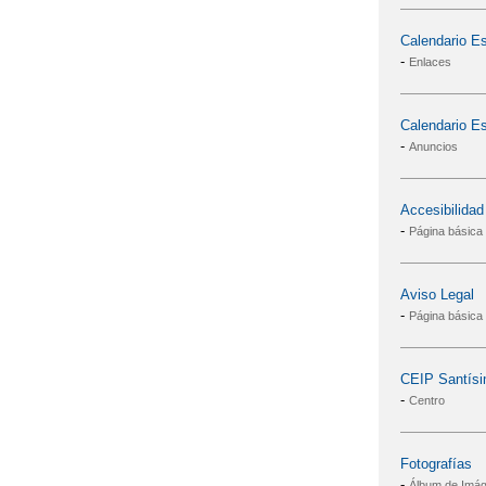
Calendario E
-
Enlaces
Calendario E
-
Anuncios
Accesibilidad
-
Página básica
Aviso Legal
-
Página básica
CEIP Santísim
-
Centro
Fotografías
-
Álbum de Imá