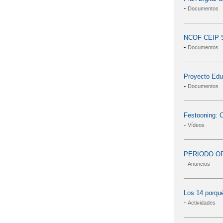
-
Documentos
NCOF CEIP St
-
Documentos
Proyecto Educ
-
Documentos
Festooning: 
-
Vídeos
PERIODO OR
-
Anuncios
Los 14 porqué
-
Actividades