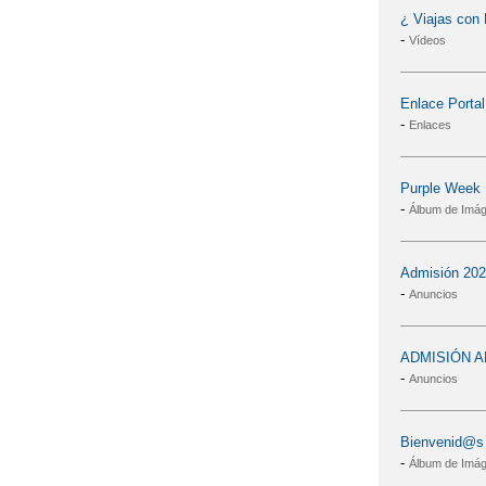
¿ Viajas con
-
Vídeos
Enlace Porta
-
Enlaces
Purple Week 
-
Álbum de Imá
Admisión 202
-
Anuncios
ADMISIÓN A
-
Anuncios
Bienvenid@s a
-
Álbum de Imá